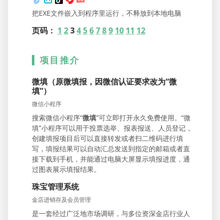
把EXE文件嵌入到程序里运行，不释放到本地电脑
页码：
1
2
3
4
5
6
7
8
9
10
11
12
项目推介
微填（原微填报，因微信认证要求改为“微
填”）
微信小程序
搜索微信小程序“
微填
”可立即打开永久免费使用。“微
填”小程序可以用于投票选举、报表报送、人员登记，
创建填报项目后可以直接转发或者扫二维码进行填
写，填报结果可以自动汇总发送到指定的邮箱或者直
接下载到手机，并能通过电脑大屏显示填报进度，通
过图表展示填报结果。
珠宝管理系统
金店进销存及会员管理
是一套经过广泛地市场调研，与多位资深金店行业人